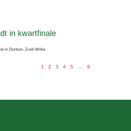
t in kwartfinale
l in Durban, Zuid-Afrika
1
2
3
4
5
…
8