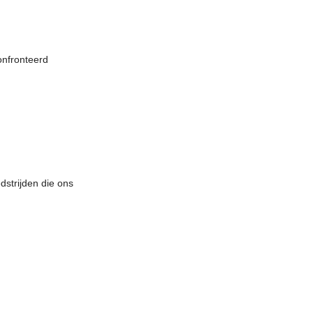
onfronteerd
strijden die ons