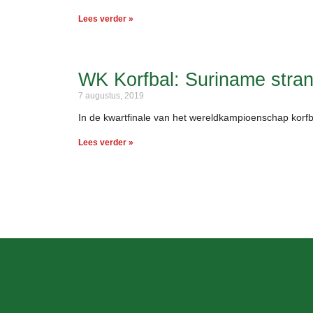
Lees verder »
WK Korfbal: Suriname strand
7 augustus, 2019
In de kwartfinale van het wereldkampioenschap korfba
Lees verder »