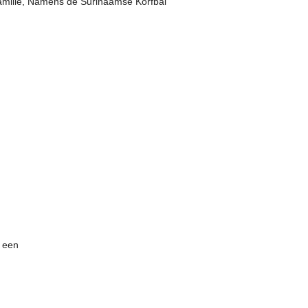
amilie, Namens de Surinaamse Korfbal
e een