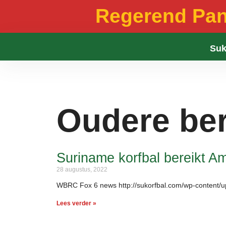
Regerend Pa
Suk
Oudere ber
Suriname korfbal bereikt Am
28 augustus, 2022
WBRC Fox 6 news http://sukorfbal.com/wp-content/
Lees verder »