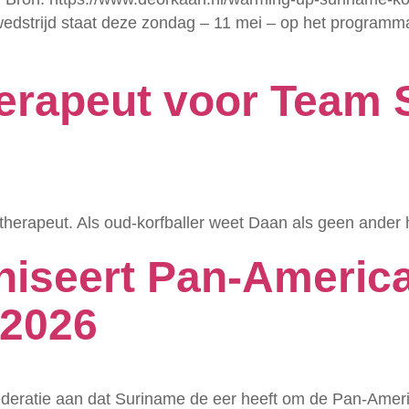
trijd staat deze zondag – 11 mei – op het programma 
erapeut voor Team 
otherapeut. Als oud-korfballer weet Daan als geen ande
iseert Pan-America
2026​
ederatie aan dat Suriname de eer heeft om de Pan-Amer