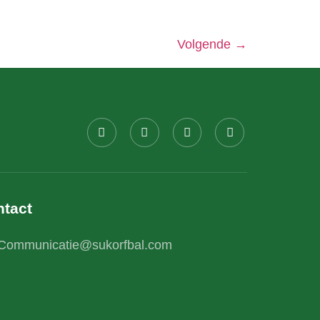
Volgende
→
tact
Communicatie@sukorfbal.com