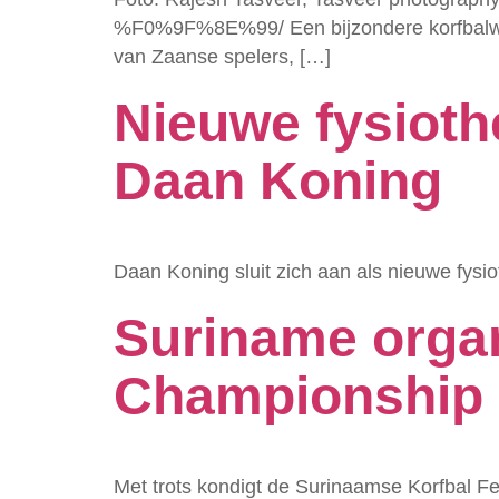
%F0%9F%8E%99/ Een bijzondere korfbalweds
van Zaanse spelers, […]
Nieuwe fysioth
Daan Koning
Daan Koning sluit zich aan als nieuwe fysi
Suriname organ
Championship 
Met trots kondigt de Surinaamse Korfbal F