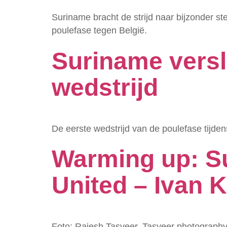
Suriname bracht de strijd naar bijzonder ste
poulefase tegen België.
Suriname versl
wedstrijd
De eerste wedstrijd van de poulefase tijde
Warming up: Su
United – Ivan K
Foto: Rajesh Tasveer, Tasveer photography