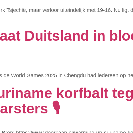
rk Tsjechië, maar verloor uiteindelijk met 19-16. Nu ligt 
aat Duitsland in bl
ns de World Games 2025 in Chengdu had iedereen op het 
riname korfbalt te
arsters 🎙
 Bron: https://www.deorkaan.nl/warming-up-suriname-kor