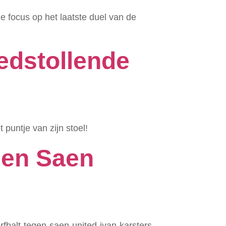
de focus op het laatste duel van de
oedstollende
puntje van zijn stoel!
gen Saen
fbalt-tegen-saen-united-ivan-karsters-