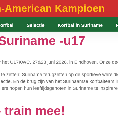
n-American Kampioen
orfbal
Selectie
Korfbal in Suriname
 Suriname -u17
 het U17KWC, 27&28 juni 2026, in Eindhoven. Onze dee
e zetten: Suriname terugzetten op de sportieve wereldkaa
lectie. En de brug zijn van het Surinaamse korfbalteam
lers hopen hun leeftijdsgenoten in Suriname te inspirer
 train mee!